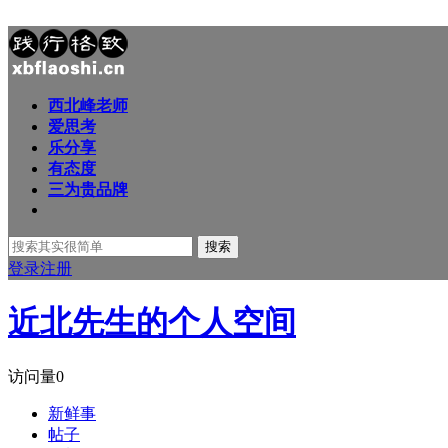
西北峰老师
爱思考
乐分享
有态度
三为贵品牌
搜索
登录
注册
近北先生的个人空间
访问量
0
新鲜事
帖子