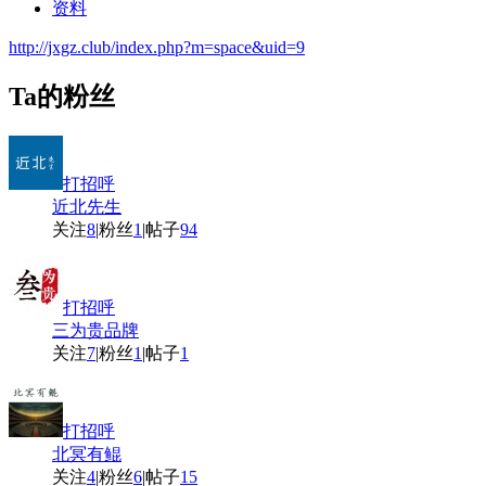
资料
http://jxgz.club/index.php?m=space&uid=9
Ta的粉丝
打招呼
近北先生
关注
8
|
粉丝
1
|
帖子
94
打招呼
三为贵品牌
关注
7
|
粉丝
1
|
帖子
1
打招呼
北冥有鲲
关注
4
|
粉丝
6
|
帖子
15