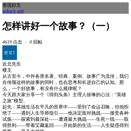
发现好文
goback
add
怎样讲好一个故事？（一）
4619
点击
·
0
回帖
近北先生
楼主
从古至今，中外各类名著、经典、案例、故事广为流传，我们
在传颂这样的故事的同时，也在思考和长进自己的认知。那
么，一个好故事，有没有什么规律呢？
今天跟大家分享一个《得到头条》主理人徐琳的心法：“英雄
之旅”模型。
起先：英雄生活在平凡的世界中——受到了命运召唤，但他拒
绝了——遇到人生导师指引——他决定面对挑战——接受各种
试炼——探索到最深处——遭遇最大挑战——生死一线——取
得胜利——带着宝藏返回——开始新的生活——人生疑惑得到